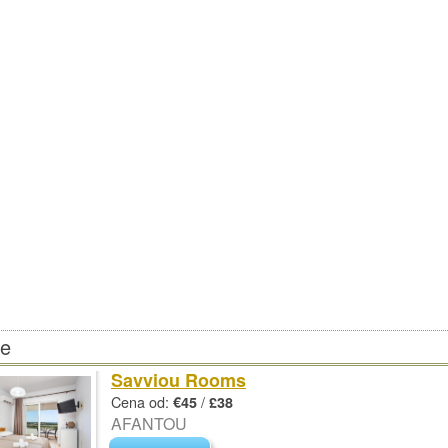
je
Savviou Rooms
Cena od:
/
€45
£38
AFANTOU