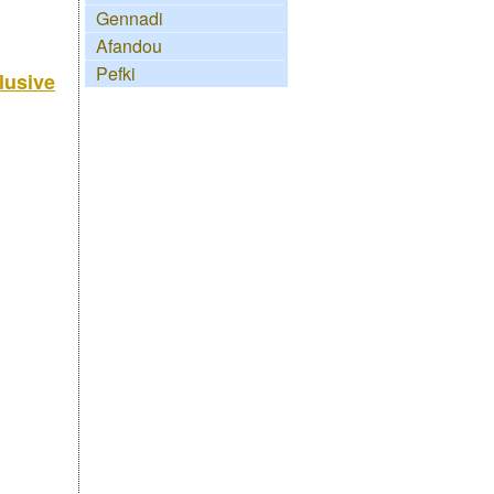
Gennadi
Afandou
Pefki
lusive