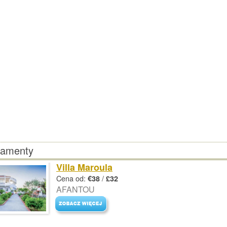
tamenty
Villa Maroula
Cena od:
/
€38
£32
AFANTOU