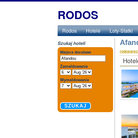
RODOS
Rodos
Hotele
Loty-Statki
Afan
Szukaj hoteli
rodosgrecj
Hotel