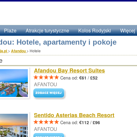
Plaże
Atrakcje turystyczne
Kolos Rodyjski
Więcej
dou: Hotele, apartamenty i pokoje
a.pl
>
Afandou
>
Hotele
e
Afandou Bay Resort Suites
Cena od:
/
€61
£52
AFANTOU
Sentido Asterias Beach Resort
Cena od:
/
€112
£96
AFANTOU