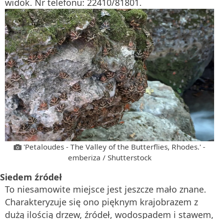
widok. Nr telefonu: 22410/81801.
'Petaloudes - The Valley of the Butterflies, Rhodes.' -
emberiza / Shutterstock
Siedem źródeł
To niesamowite miejsce jest jeszcze mało znane.
Charakteryzuje się ono pięknym krajobrazem z
dużą ilością drzew, źródeł, wodospadem i stawem,