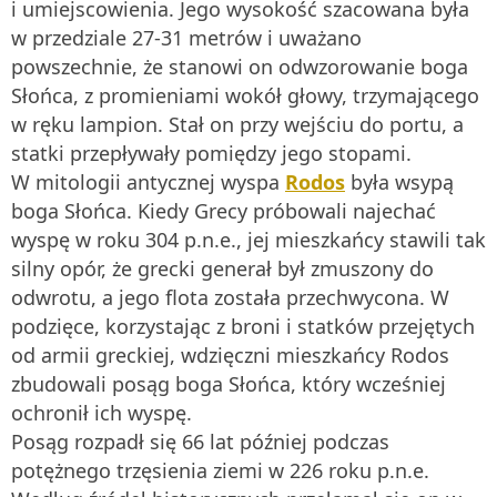
i umiejscowienia. Jego wysokość szacowana była
w przedziale 27-31 metrów i uważano
powszechnie, że stanowi on odwzorowanie boga
Słońca, z promieniami wokół głowy, trzymającego
w ręku lampion. Stał on przy wejściu do portu, a
statki przepływały pomiędzy jego stopami.
W mitologii antycznej wyspa
Rodos
była wsypą
boga Słońca. Kiedy Grecy próbowali najechać
wyspę w roku 304 p.n.e., jej mieszkańcy stawili tak
silny opór, że grecki generał był zmuszony do
odwrotu, a jego flota została przechwycona. W
podzięce, korzystając z broni i statków przejętych
od armii greckiej, wdzięczni mieszkańcy Rodos
zbudowali posąg boga Słońca, który wcześniej
ochronił ich wyspę.
Posąg rozpadł się 66 lat później podczas
potężnego trzęsienia ziemi w 226 roku p.n.e.