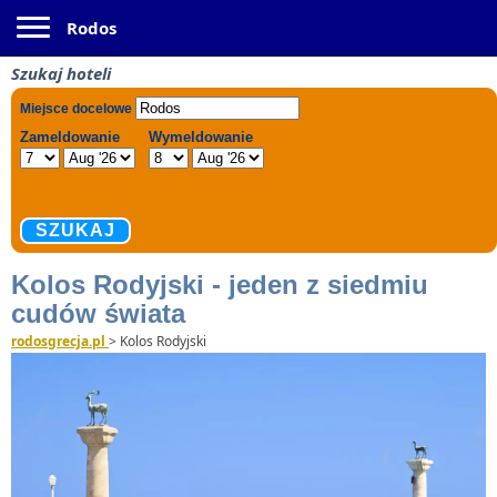
Toggle navigation
Rodos
Szukaj hoteli
Kolos Rodyjski - jeden z siedmiu
cudów świata
rodosgrecja.pl
>
Kolos Rodyjski