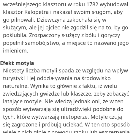
wcześniejszego klasztoru w roku 1782 wybudował
klasztor Kalopetra i nakazał swoim sługom, aby
go pilnowali. Dziewczyna zakochała się w
służącym, ale jej ojciec nie zgodził się na to, by go
poślubiła. Zrozpaczony służący z bólu i goryczy
popełnił samobójstwo, a miejsce to nazwano jego
imieniem.
Efekt motyla
Niestety liczba motyli spada ze względu na wpływ
turystyki i jej oddziaływania na środowisko
naturalne. Wynika to głównie z faktu, iż wielu
zwiedzających gwiżdże lub klaszcze, żeby zobaczyć
latające motyle. Nie wiedzą jednak oni, że w ten
sposób wytwarzają się ultradźwięki podobne do
tych, które wytwarzają nietoperze. Motyle czują
się zagrożone i próbują uciekać. W ten oto sposób
wiele z nich ginie z powodu szoku lub wyczerpania