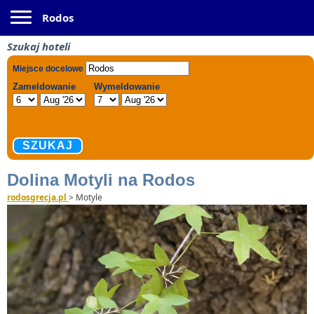
Toggle navigation
Rodos
Szukaj hoteli
Dolina Motyli na Rodos
rodosgrecja.pl
>
Motyle